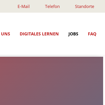
E-Mail
Telefon
Standorte
Rufen Sie uns an:
Route per Google Maps:
ngsinstitut.de
Herr Pohl:
Standort Münster
+ 49 (0)251 8995-210
Standort Ahlen
 UNS
DIGITALES LERNEN
JOBS
FAQ
ar
Frau Pabst:
assistenz
rbeitende
+ 49 (0)251 8995-211
kraft
dorte
ldung & Beratung