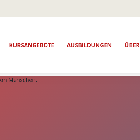
Per E-Mail an:
info@apg.bildu
oder über unser
KURSANGEBOTE
AUSBILDUNGEN
ÜBER
Kontaktformul
Ausbildung zur Pflegefach
Mita
Ausbildung zur Pflegefach
Stan
Anme