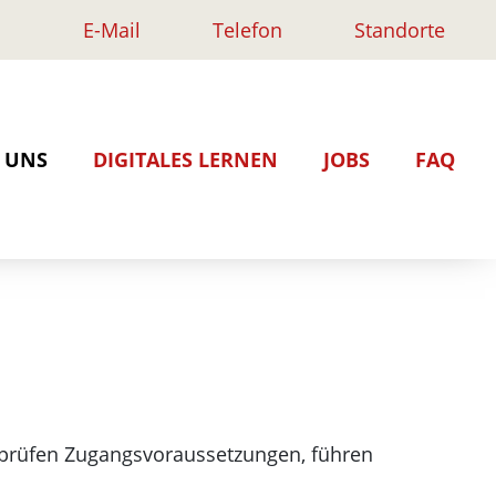
E-Mail
Telefon
Standorte
Rufen Sie uns an:
Route per Google Maps:
ngsinstitut.de
Herr Pohl:
Standort Münster
+ 49 (0)251 8995-210
Standort Ahlen
 UNS
DIGITALES LERNEN
JOBS
FAQ
ar
Frau Pabst:
assistenz
rbeitende
+ 49 (0)251 8995-211
kraft
dorte
ldung & Beratung
prüfen Zugangsvoraussetzungen, führen