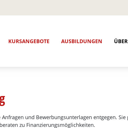
Per E-Mail an:
info@apg.bildu
oder über unser
KURSANGEBOTE
AUSBILDUNGEN
ÜBER
Kontaktformul
Ausbildung zur Pflegefach
Mita
Ausbildung zur Pflegefach
Stan
Anme
g
 Anfragen und Bewerbungsunterlagen entgegen. Sie 
beraten zu Finanzierungsmöglichkeiten.